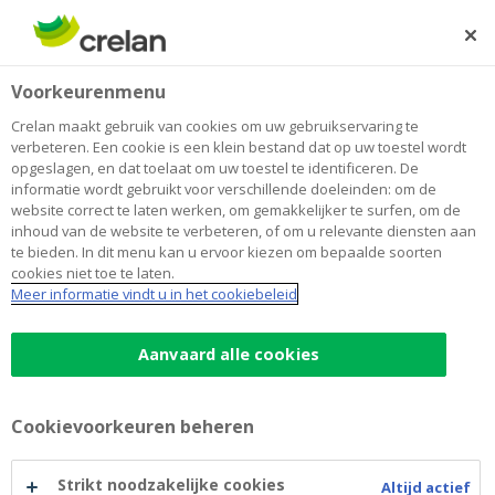
Skip
to
Zoeken
Me
Aanmelden
main
Home
Blog
Hoge energieprijzen: wat is er aan de hand?
Wonen
Voorkeurenmenu
content
Crelan maakt gebruik van cookies om uw gebruikservaring te
Hoge energieprijzen: wat is er aan de
verbeteren. Een cookie is een klein bestand dat op uw toestel wordt
opgeslagen, en dat toelaat om uw toestel te identificeren. De
hand?
informatie wordt gebruikt voor verschillende doeleinden: om de
website correct te laten werken, om gemakkelijker te surfen, om de
inhoud van de website te verbeteren, of om u relevante diensten aan
te bieden. In dit menu kan u ervoor kiezen om bepaalde soorten
23 november 2021
5 minuten leestijd
cookies niet toe te laten.
Meer informatie vindt u in het cookiebeleid
De winterprik is nog niet echt begonnen,
maar iedereen bibbert nu al voor de
Aanvaard alle cookies
stijgende energieprijzen. De dure energie
kon niet op een slechter moment komen: de
Cookievoorkeuren beheren
wereldeconomie kampt al met haperende
groei en tekorten allerhande, en hogere
Strikt noodzakelijke cookies
Altijd actief