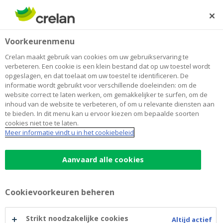
Skip
to
Zoeken
Me
Aanmelden
main
Home
Blog
Tweede verblijf kopen? Dit moet je weten
Wonen
Voorkeurenmenu
content
Crelan maakt gebruik van cookies om uw gebruikservaring te
Tweede verblijf kopen? Dit moet je
verbeteren. Een cookie is een klein bestand dat op uw toestel wordt
opgeslagen, en dat toelaat om uw toestel te identificeren. De
weten
informatie wordt gebruikt voor verschillende doeleinden: om de
website correct te laten werken, om gemakkelijker te surfen, om de
inhoud van de website te verbeteren, of om u relevante diensten aan
te bieden. In dit menu kan u ervoor kiezen om bepaalde soorten
13 juni 2022
3 minuten leestijd
cookies niet toe te laten.
Meer informatie vindt u in het cookiebeleid
Een tweede verblijf geeft je het beste van
twee werelden: enerzijds kom je er helemaal
Aanvaard alle cookies
tot rust tijdens heerlijke vakanties,
anderzijds geniet je van huurinkomsten
Cookievoorkeuren beheren
wanneer je er zelf niet bent. Maar hoe zit het
nu precies met het financiële plaatje? Met
Strikt noodzakelijke cookies
Altijd actief