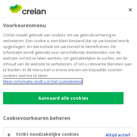
Skip
to
Zoeken
Me
Aanmelden
main
Home
Lenen
Hypothecaire lening simulatie
Woning
Voorkeurenmenu
content
Hypothecaire lening simulatie
Crelan maakt gebruik van cookies om uw gebruikservaring te
verbeteren. Een cookie is een klein bestand dat op uw toestel wordt
opgeslagen, en dat toelaat om uw toestel te identificeren. De
informatie wordt gebruikt voor verschillende doeleinden: om de
Deze simulatie is indicatief en onder voorbehoud van
website correct te laten werken, om gemakkelijker te surfen, om de
aanvaarding van uw dossier. Voor een exacte
inhoud van de website te verbeteren, of om u relevante diensten aan
berekening en advies op maat, contacteer uw Crelan-
te bieden. In dit menu kan u ervoor kiezen om bepaalde soorten
cookies niet toe te laten.
agent in de buurt. Uw agent begeleidt u met
Meer informatie vindt u in het cookiebeleid
professioneel advies en zoekt samen met u naar de
beste oplossing voor uw dossier.
Aanvaard alle cookies
Cookievoorkeuren beheren
Strikt noodzakelijke cookies
Altijd actief