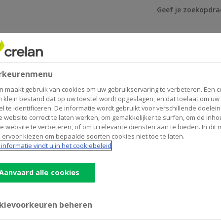
Ik ben op zoek na
leggen
Verzekeren
one?
rkeurenmenu
uw smartphone?
n maakt gebruik van cookies om uw gebruikservaring te verbeteren. Een c
n klein bestand dat op uw toestel wordt opgeslagen, en dat toelaat om uw
el te identificeren. De informatie wordt gebruikt voor verschillende doelei
 website correct te laten werken, om gemakkelijker te surfen, om de inho
e website te verbeteren, of om u relevante diensten aan te bieden. In dit
 ervoor kiezen om bepaalde soorten cookies niet toe te laten.
informatie vindt u in het cookiebeleid
act-app.
Aanvaard alle cookies
kievoorkeuren beheren