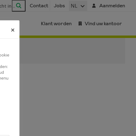
ar
NL
Contact
Jobs
Aanmelden
Zoeken
Klant worden
Vind uw kantoor
ookie
nden:
ud
 menu