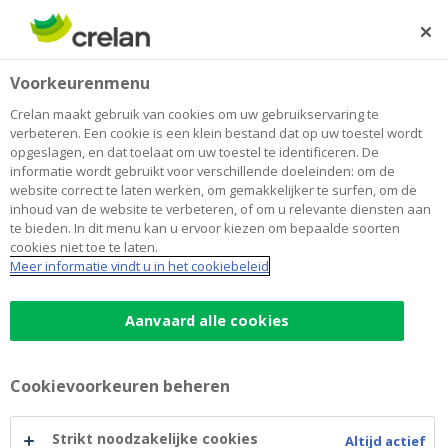
Skip
to
Zoeken
Me
Aanmelden
main
Home
De Crelan ECO-energiefinanciering in de kijker
Newsroom
Voorkeurenmenu
content
De Crelan ECO-energiefinanciering
Crelan maakt gebruik van cookies om uw gebruikservaring te
verbeteren. Een cookie is een klein bestand dat op uw toestel wordt
in de kijker
opgeslagen, en dat toelaat om uw toestel te identificeren. De
informatie wordt gebruikt voor verschillende doeleinden: om de
website correct te laten werken, om gemakkelijker te surfen, om de
inhoud van de website te verbeteren, of om u relevante diensten aan
28 februari 2018
te bieden. In dit menu kan u ervoor kiezen om bepaalde soorten
cookies niet toe te laten.
Meer informatie vindt u in het cookiebeleid
Aanvaard alle cookies
Cookievoorkeuren beheren
Strikt noodzakelijke cookies
Altijd actief