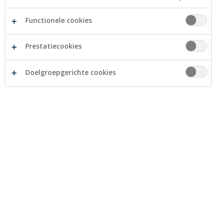
Functionele cookies
Prestatiecookies
Doelgroepgerichte cookies
Investeren in milieuvriendelijke
toepassingen kan u een lagere
energiefactuur opleveren.
In het kader van Batibouw biedt Crelan haar Eco-