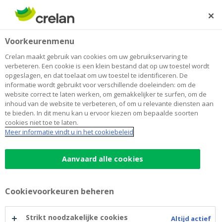
Skip
to
Zoeken
Me
Aanmelden
main
Home
Interventie ter optimalisatie van de IT-infrastructuur
Newsroom
Voorkeurenmenu
content
Interventie ter optimalisatie van de
Crelan maakt gebruik van cookies om uw gebruikservaring te
verbeteren. Een cookie is een klein bestand dat op uw toestel wordt
IT-infrastructuur
opgeslagen, en dat toelaat om uw toestel te identificeren. De
informatie wordt gebruikt voor verschillende doeleinden: om de
website correct te laten werken, om gemakkelijker te surfen, om de
inhoud van de website te verbeteren, of om u relevante diensten aan
16 mei 2018
te bieden. In dit menu kan u ervoor kiezen om bepaalde soorten
cookies niet toe te laten.
Meer informatie vindt u in het cookiebeleid
Aanvaard alle cookies
Cookievoorkeuren beheren
Strikt noodzakelijke cookies
Altijd actief