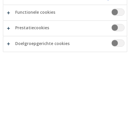
Tijdens het verlengde weekend van 19 tot 21 mei
Functionele cookies
brengt uw bank enkele optimalisaties aan in haar IT-
infrastructuur. Deze werkzaamheden kaderen in ons
Prestatiecookies
beleid om u continu een kwalitatieve, veilige en snelle
dienstverlening te kunnen aanbieden.
Doelgroepgerichte cookies
Door deze werken zullen enkele diensten tijdelijk
onbeschikbaar zijn. Hieronder vindt u het overzicht.
Zijn onbeschikbaar van zat. 19/05, 22.00 u. tot zon.
20/05, 10.00 u:
myCrelan, Crelan online, de mobile en de tablet app
(onlineaankopen met een debetkaart zijn tevens
niet mogelijk)
Cash&More-toestellen (geld afhalen aan andere
automaten blijft wel mogelijk)