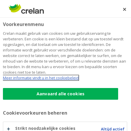
Skip
to
Zoeken
Me
Aanmelden
main
Home
Nieuw agentschap Lode Verdonck feestelijk geopend
Newsroom
Voorkeurenmenu
content
Nieuw agentschap Lode Verdonck
Crelan maakt gebruik van cookies om uw gebruikservaring te
verbeteren. Een cookie is een klein bestand dat op uw toestel wordt
feestelijk geopend
opgeslagen, en dat toelaat om uw toestel te identificeren. De
informatie wordt gebruikt voor verschillende doeleinden: om de
website correct te laten werken, om gemakkelijker te surfen, om de
inhoud van de website te verbeteren, of om u relevante diensten aan
5 september 2018
te bieden. In dit menu kan u ervoor kiezen om bepaalde soorten
cookies niet toe te laten.
Meer informatie vindt u in het cookiebeleid
Aanvaard alle cookies
Cookievoorkeuren beheren
Strikt noodzakelijke cookies
Altijd actief