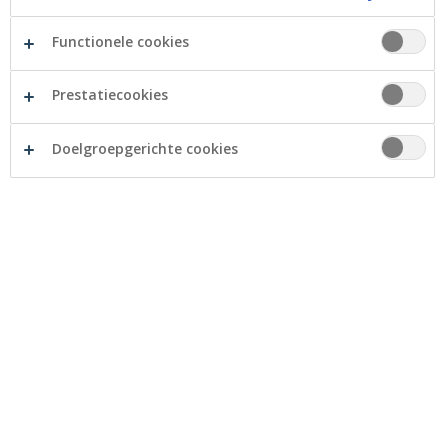
Functionele cookies
Prestatiecookies
Met een openingsreceptie op 24
Doelgroepgerichte cookies
augustus en een opendeurdag voor de
klanten op 25 augustus, opende
agentschapsdirecteur Lode Verdonck
officieel zijn nieuwe Crelan-agentschap
in Geluwe.
Op 20 juni 2018 is het Crelan-agentschap Verdonck
definitief naar de Sint-Denijsplaats in Geluwe verhuisd.
De nieuwe locatie van het agentschap is goed
bereikbaar en is voorzien van een ruime
parkeergelegenheid. Bovendien ligt het op slechts 150
m van het oude agentschap. Het resultaat na de