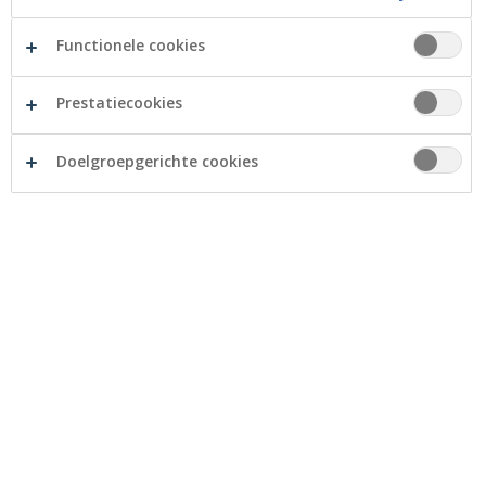
Functionele cookies
Prestatiecookies
Doelgroepgerichte cookies
Crelan optimaliseert haar online en mobile
bankingtoepassingen. Daardoor zijn Crelan Online,
myCrelan, Crelan Mobile en Crelan Tablet gedeeltelijk
onbeschikbaar in
de nacht van zaterdag op zondag
van 21u30 tot 4u
. Tijdens deze periode kunt u nog wel
het saldo en de verrichtingen van uw rekeningen en
kredietkaart(en) checken, maar de volgende functies
zullen niet beschikbaar zijn: overschrijvingen en
uittreksels raadplegen.
Aan onze Cash & More-toestellen kunt u dan alleen
geld afhalen. Aankopen via internet zullen mogelijk