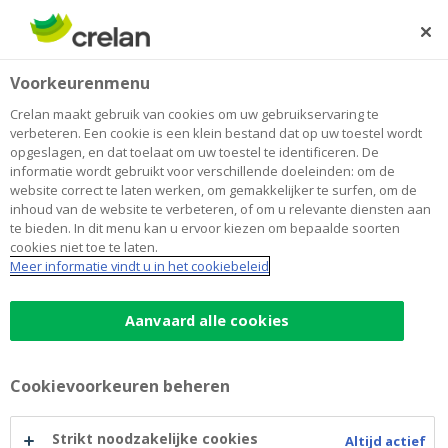
Skip
to
Zoeken
Me
Aanmelden
main
Home
Optimalisatie online en mobile banktoepassingen
Newsroom
Voorkeurenmenu
content
Optimalisatie online en mobile
Crelan maakt gebruik van cookies om uw gebruikservaring te
verbeteren. Een cookie is een klein bestand dat op uw toestel wordt
banktoepassingen
opgeslagen, en dat toelaat om uw toestel te identificeren. De
informatie wordt gebruikt voor verschillende doeleinden: om de
website correct te laten werken, om gemakkelijker te surfen, om de
inhoud van de website te verbeteren, of om u relevante diensten aan
15 november 2018
te bieden. In dit menu kan u ervoor kiezen om bepaalde soorten
cookies niet toe te laten.
Meer informatie vindt u in het cookiebeleid
Online en mobile bankingtoepassingen tijdelijk
onbeschikbaar in de nacht van zaterdag op
zondag.
Aanvaard alle cookies
Cookievoorkeuren beheren
Strikt noodzakelijke cookies
Altijd actief