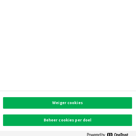
Newsroom
Contacteer ons
Vind uw dichtstbijzijnde kantoor
Contact
Klachten
Facebook
Instagram
LinkedIn
Twitter
Weiger cookies
Card Stop 078 170
170
Beheer cookies per doel