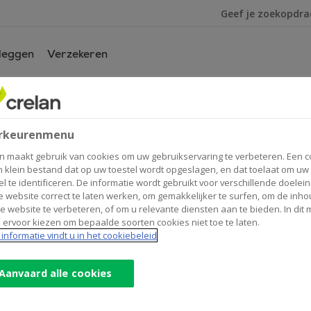
Ik ben op zoek na
leggen
Verzekeren
oot dat het niet waar is...
ans is groot dat het niet waar 
rkeurenmenu
n maakt gebruik van cookies om uw gebruikservaring te verbeteren. Een c
n klein bestand dat op uw toestel wordt opgeslagen, en dat toelaat om uw
el te identificeren. De informatie wordt gebruikt voor verschillende doelei
 website correct te laten werken, om gemakkelijker te surfen, om de inho
e website te verbeteren, of om u relevante diensten aan te bieden. In dit
 ervoor kiezen om bepaalde soorten cookies niet toe te laten.
informatie vindt u in het cookiebeleid
Aanvaard alle cookies