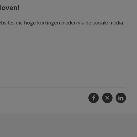
loven!
bsites die hoge kortingen bieden via de sociale media.
Facebook
Twitter
Linke