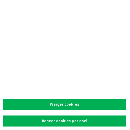
Jobs
Newsroom
Contacteer ons
Vind uw dichtstbijzijnde kantoor
Contact
Klachten
Facebook
Instagram
LinkedIn
Twitter
Weiger cookies
Card Stop 078 170
170
Beheer cookies per doel