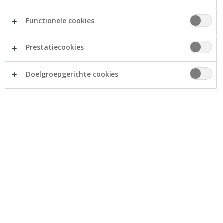
Functionele cookies
Prestatiecookies
Ten gevolge van de veiligheidsmaatregelen rond het
coronavirus kon de Algemene Vergadering van
CrelanCo pas op 25 juni 2020 worden gehouden.
Doelgroepgerichte cookies
Op deze vergadering is een voorstel goedgekeurd om
voor het boekjaar 2019 een dividend van 3% uit te
keren aan de coöperatieve aandeelhouders.
De uitbetaling van het dividend is evenwel
onderworpen aan specifieke richtlijnen. Meer bepaald
dienen we rekening te houden met de vraag die de
Europese Centrale Bank en de Nationale Bank van
België in het kader van de coronacrisis aan de
kredietinstellingen hebben gericht om tot 31 december
2020 geen dividenden uit te keren.