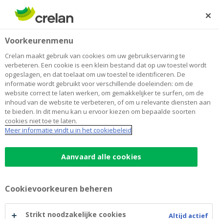
Skip
to
Zoeken
Me
Aanmelden
main
Home
Uitbetaling dividend boekjaar 2019
Newsroom
Voorkeurenmenu
content
Uitbetaling dividend boekjaar 2019
Crelan maakt gebruik van cookies om uw gebruikservaring te
verbeteren. Een cookie is een klein bestand dat op uw toestel wordt
opgeslagen, en dat toelaat om uw toestel te identificeren. De
informatie wordt gebruikt voor verschillende doeleinden: om de
25 september 2020
website correct te laten werken, om gemakkelijker te surfen, om de
inhoud van de website te verbeteren, of om u relevante diensten aan
te bieden. In dit menu kan u ervoor kiezen om bepaalde soorten
cookies niet toe te laten.
Meer informatie vindt u in het cookiebeleid
Aanvaard alle cookies
Cookievoorkeuren beheren
Strikt noodzakelijke cookies
Altijd actief