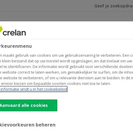
Ik ben op zoek na
leggen
Verzekeren
update
rkeurenmenu
ar 2019 - update
n maakt gebruik van cookies om uw gebruikservaring te verbeteren. Een c
n klein bestand dat op uw toestel wordt opgeslagen, en dat toelaat om uw
el te identificeren. De informatie wordt gebruikt voor verschillende doelei
 website correct te laten werken, om gemakkelijker te surfen, om de inho
e website te verbeteren, of om u relevante diensten aan te bieden. In dit
 ervoor kiezen om bepaalde soorten cookies niet toe te laten.
informatie vindt u in het cookiebeleid
Aanvaard alle cookies
autoriteiten nog steeds onvoldoende onder controle om de b
kievoorkeuren beheren
 die als regulator bevoegd is voor de kredietinstelling Cr