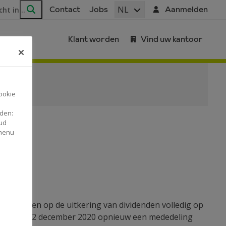
ar
NL
Contact
Jobs
Aanmelden
Zoeken
Klant worden
Vind uw kantoor
ookie
nden:
ud
 menu
eperkingen op de uitkering van dividenden volledig op
elanCo, op 22 december 2020 opnieuw een
mededeling