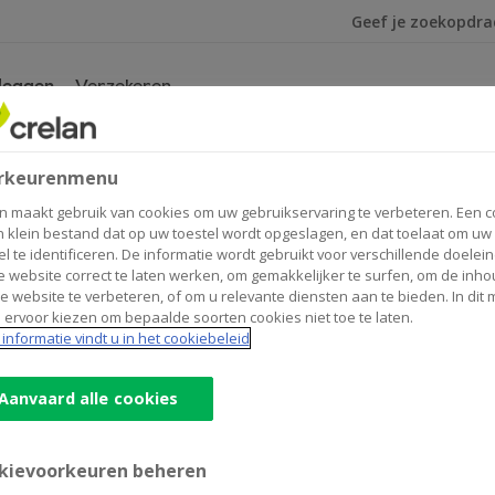
Ik ben op zoek na
leggen
Verzekeren
ce BV - Debt Issuance Programme - 2024-05-30
rkeurenmenu
 Debt Issuance Programme - 2
n maakt gebruik van cookies om uw gebruikservaring te verbeteren. Een c
n klein bestand dat op uw toestel wordt opgeslagen, en dat toelaat om uw
el te identificeren. De informatie wordt gebruikt voor verschillende doelei
 website correct te laten werken, om gemakkelijker te surfen, om de inho
e website te verbeteren, of om u relevante diensten aan te bieden. In dit
 ervoor kiezen om bepaalde soorten cookies niet toe te laten.
en supplementen.
informatie vindt u in het cookiebeleid
Aanvaard alle cookies
kievoorkeuren beheren