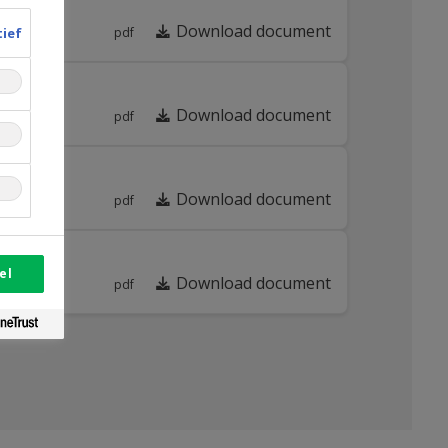
Download document
tief
pdf
Download document
pdf
Download document
pdf
el
Download document
pdf