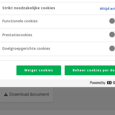
Supplement 1 (EN)
Download document
Strikt noodzakelijke cookies
Altijd ac
Functionele cookies
Supplement 3 (EN)
Download document
Prestatiecookies
Supplement 5 (EN)
Doelgroepgerichte cookies
Download document
Supplement 7 (EN)
Weiger cookies
Beheer cookies per do
Download document
Download document