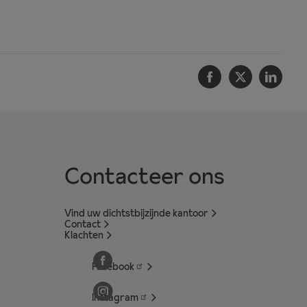
Facebook
Twitter
Linke
Contacteer ons
Vind uw dichtstbijzijnde kantoor
Contact
Klachten
Facebook
Instagram