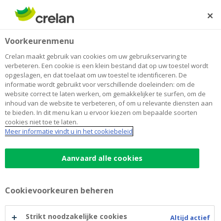
Skip
to
Zoeken
Me
Aanmelden
main
Home
Sparen en beleggen
Credit Suisse
Beleggen
Voorkeurenmenu
content
Credit Suisse
Crelan maakt gebruik van cookies om uw gebruikservaring te
verbeteren. Een cookie is een klein bestand dat op uw toestel wordt
opgeslagen, en dat toelaat om uw toestel te identificeren. De
informatie wordt gebruikt voor verschillende doeleinden: om de
Crelan brengt samen met zijn partner
Credit Suisse
website correct te laten werken, om gemakkelijker te surfen, om de
op regelmatige basis gestructureerde producten
inhoud van de website te verbeteren, of om u relevante diensten aan
(
Notes
) uit.
te bieden. In dit menu kan u ervoor kiezen om bepaalde soorten
cookies niet toe te laten.
Meer informatie vindt u in het cookiebeleid
Elke note valt onder een specifiek uitgifteprogramma
(
Debt Issuance Programme
), dat bestaat uit een
Aanvaard alle cookies
basisprospectus aangevuld met eventuele
supplementen. Het basisprospectus wordt jaarlijks
vernieuwd.
Cookievoorkeuren beheren
Indien u een gestructureerd product kocht, blijft het
Strikt noodzakelijke cookies
Altijd actief
basisprospectus dat van toepassing was bij de