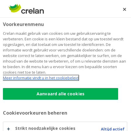
Skip
to
Zoeken
Me
Aanmelden
main
Home
Sparen en beleggen
Crelan Invest Dynamic
Beleggen
Voorkeurenmenu
content
Crelan Invest Dynamic
Crelan maakt gebruik van cookies om uw gebruikservaring te
verbeteren. Een cookie is een klein bestand dat op uw toestel wordt
opgeslagen, en dat toelaat om uw toestel te identificeren. De
informatie wordt gebruikt voor verschillende doeleinden: om de
Promotionele mededeling
website correct te laten werken, om gemakkelijker te surfen, om de
inhoud van de website te verbeteren, of om u relevante diensten aan
Dit is een reclame. Raadpleeg het prospectus en het
te bieden. In dit menu kan u ervoor kiezen om bepaalde soorten
cookies niet toe te laten.
essentiële-informatiedocument van de ICBE voordat u
Meer informatie vindt u in het cookiebeleid
een beleggingsbeslissing neemt. Deze documenten
kunt u verder op deze pagina in het Nederlands
Aanvaard alle cookies
openen. Deze documenten zijn ook in het
Frans
beschikbaar.
Cookievoorkeuren beheren
Dynamic is een compartiment van de BEVEK naar
Belgisch recht, Crelan Invest met meerdere
Strikt noodzakelijke cookies
Altijd actief
compartimenten dat voldoet aan de voorwaarden van