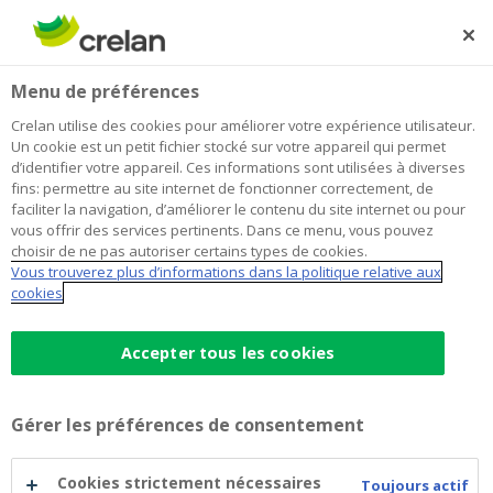
Skip
to
Rechercher
Me
Se
main
connecter
Home
Que faire à l'approche de votre pension ?
Menu de préférences
content
Que faire à l'approche de votre
Crelan utilise des cookies pour améliorer votre expérience utilisateur.
Un cookie est un petit fichier stocké sur votre appareil qui permet
pension ?
d’identifier votre appareil. Ces informations sont utilisées à diverses
fins: permettre au site internet de fonctionner correctement, de
faciliter la navigation, d’améliorer le contenu du site internet ou pour
vous offrir des services pertinents. Dans ce menu, vous pouvez
Votre pension approche ? Félicitations ! Grâce à
choisir de ne pas autoriser certains types de cookies.
votre
épargne-pension
, vous hériterez d’une jolie
Vous trouverez plus d’informations dans la politique relative aux
somme après votre 65e anniversaire, tout en ayant
cookies
bénéficié d’un avantage fiscal non négligeable. Mais il
ne faut pas oublier l’impôt final. En contrepartie de
Accepter tous les cookies
votre avantage fiscal perçu pendant toutes ces années,
vous devrez en effet vous acquitter d’une 'taxe sur
l’épargne à long terme'.
Gérer les préférences de consentement
Il existe trois scénarios possibles :
Cookies strictement nécessaires
Toujours actif