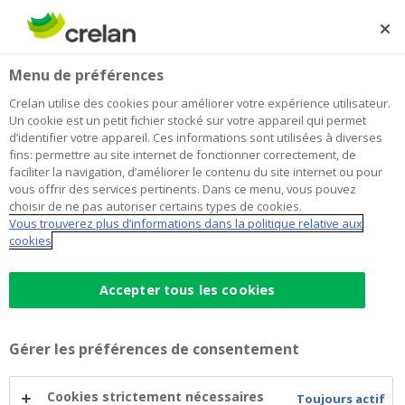
Skip
to
Rechercher
Me
Se
main
connecter
Home
Épargner et investir
Crelan Invest Balanced
Investir
Menu de préférences
content
Crelan Invest Balanced
Crelan utilise des cookies pour améliorer votre expérience utilisateur.
Un cookie est un petit fichier stocké sur votre appareil qui permet
d’identifier votre appareil. Ces informations sont utilisées à diverses
fins: permettre au site internet de fonctionner correctement, de
Communication à caractère
faciliter la navigation, d’améliorer le contenu du site internet ou pour
promotionnel
vous offrir des services pertinents. Dans ce menu, vous pouvez
choisir de ne pas autoriser certains types de cookies.
Vous trouverez plus d’informations dans la politique relative aux
Il s'agit d'une publicité. Veuillez consulter le prospectus
cookies
et le document d'information clé de l'OPCVM avant de
prendre une décision d'investissement. Ces documents
Accepter tous les cookies
peuvent être consultés en français ci-après. Ils sont
également disponibles en
néerlandais
.
Gérer les préférences de consentement
Balanced est un compartiment de la SICAV de droit
belge Crelan Invest à compartiments multiples qui
Cookies strictement nécessaires
Toujours actif
respecte les conditions de la directive 2009/65/CE.