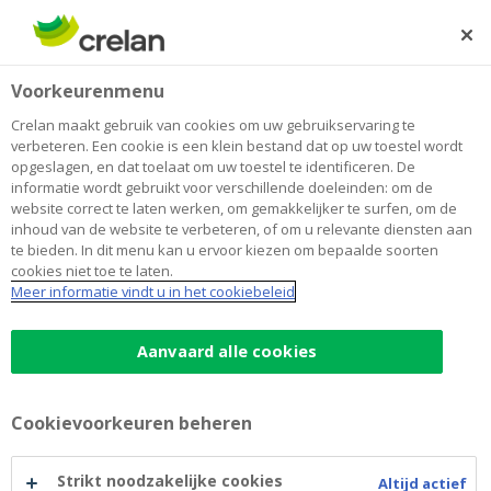
Skip
to
Zoeken
Me
Aanmelden
main
Home
Sparen en beleggen
Crelan Invest Balanced
Beleggen
Voorkeurenmenu
content
Crelan Invest Balanced
Crelan maakt gebruik van cookies om uw gebruikservaring te
verbeteren. Een cookie is een klein bestand dat op uw toestel wordt
opgeslagen, en dat toelaat om uw toestel te identificeren. De
informatie wordt gebruikt voor verschillende doeleinden: om de
Promotionele mededeling
website correct te laten werken, om gemakkelijker te surfen, om de
inhoud van de website te verbeteren, of om u relevante diensten aan
Dit is een reclame. Raadpleeg het prospectus en het
te bieden. In dit menu kan u ervoor kiezen om bepaalde soorten
cookies niet toe te laten.
essentiële-informatiedocument van de ICBE voordat u
Meer informatie vindt u in het cookiebeleid
een beleggingsbeslissing neemt. Deze documenten
kunt u verder op deze pagina in het Nederlands
Aanvaard alle cookies
openen. Deze documenten zijn ook in het
Frans
beschikbaar.
Cookievoorkeuren beheren
Balanced is een compartiment van de BEVEK naar
Belgisch recht, Crelan Invest met meerdere
Strikt noodzakelijke cookies
Altijd actief
compartimenten dat voldoet aan de voorwaarden van