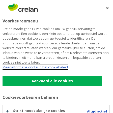
Skip
to
Zoeken
Me
Aanmelden
main
Home
Contact
Voorkeurenmenu
content
Contact
Crelan maakt gebruik van cookies om uw gebruikservaring te
verbeteren. Een cookie is een klein bestand dat op uw toestel wordt
opgeslagen, en dat toelaat om uw toestel te identificeren. De
informatie wordt gebruikt voor verschillende doeleinden: om de
website correct te laten werken, om gemakkelijker te surfen, om de
inhoud van de website te verbeteren, of om u relevante diensten aan
te bieden. In dit menu kan u ervoor kiezen om bepaalde soorten
cookies niet toe te laten.
Meer informatie vindt u in het cookiebeleid
Aanvaard alle cookies
Cookievoorkeuren beheren
Strikt noodzakelijke cookies
Altijd actief