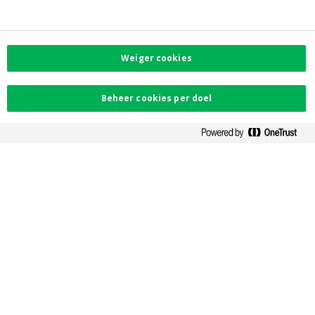
Voorkeurenmenu
Corporate info
Investor Relations
Jobs
Newsroom
Weiger cookies
Contacteer ons
Beheer cookies per doel
Vind uw dichtstbijzijnde kantoor
Contact
Klachten
Facebook
Instagram
LinkedIn
Twitter
Card Stop 078 170
170