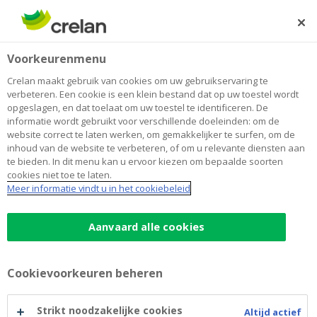
Skip
to
Zoeken
Me
Aanmelden
main
Home
Accountant Events
Voorkeurenmenu
content
Accountant Events
Crelan maakt gebruik van cookies om uw gebruikservaring te
verbeteren. Een cookie is een klein bestand dat op uw toestel wordt
opgeslagen, en dat toelaat om uw toestel te identificeren. De
informatie wordt gebruikt voor verschillende doeleinden: om de
website correct te laten werken, om gemakkelijker te surfen, om de
inhoud van de website te verbeteren, of om u relevante diensten aan
te bieden. In dit menu kan u ervoor kiezen om bepaalde soorten
cookies niet toe te laten.
Meer informatie vindt u in het cookiebeleid
Aanvaard alle cookies
Cookievoorkeuren beheren
Strikt noodzakelijke cookies
Altijd actief