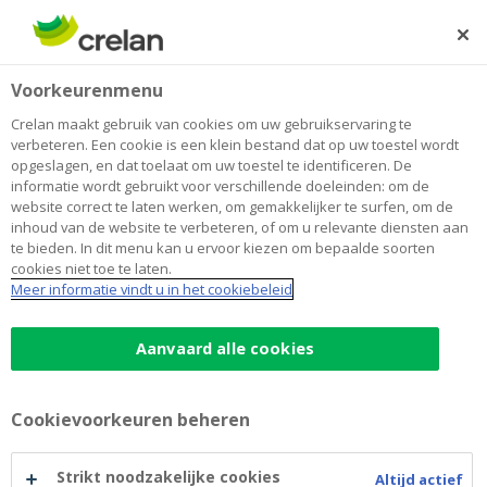
Skip
to
Zoeken
Me
Aanmelden
main
Home
Online fraude: wees waakzaam!
Voorkeurenmenu
content
Online fraude: wees waakzaam!
Crelan maakt gebruik van cookies om uw gebruikservaring te
verbeteren. Een cookie is een klein bestand dat op uw toestel wordt
opgeslagen, en dat toelaat om uw toestel te identificeren. De
informatie wordt gebruikt voor verschillende doeleinden: om de
Hier vindt u meer informatie over de meest recente
website correct te laten werken, om gemakkelijker te surfen, om de
fraudetechnieken.
inhoud van de website te verbeteren, of om u relevante diensten aan
te bieden. In dit menu kan u ervoor kiezen om bepaalde soorten
cookies niet toe te laten.
Onthoud goed:
Meer informatie vindt u in het cookiebeleid
Crelan zal u nooit via e-mail vragen om naar uw
Aanvaard alle cookies
Crelan online-account te gaan of nooit via e-mail
vragen om uw geheime codes of gegevens door te
geven noch om uw bankkaarten via post te
Cookievoorkeuren beheren
versturen.
Ga nooit in op de vraag om met uw digipass
Strikt noodzakelijke cookies
Altijd actief