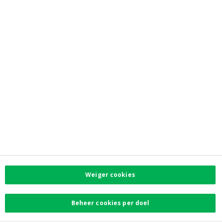
Jobs
Newsroom
Contacteer ons
Vind uw dichtstbijzijnde kantoor
Contact
Klachten
Facebook
Instagram
LinkedIn
Twitter
Weiger cookies
Card Stop 078 170
170
Beheer cookies per doel