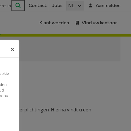
ar
NL
Contact
Jobs
Aanmelden
Zoeken
Klant worden
Vind uw kantoor
ookie
nden:
ud
 menu
daagse verplichtingen. Hierna vindt u een