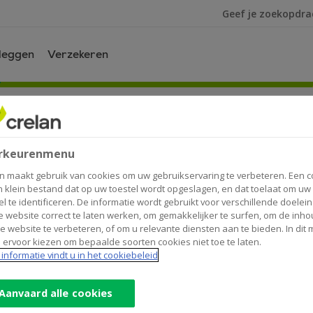
Ik ben op zoek na
leggen
Verzekeren
rkeurenmenu
n maakt gebruik van cookies om uw gebruikservaring te verbeteren. Een c
n klein bestand dat op uw toestel wordt opgeslagen, en dat toelaat om uw
el te identificeren. De informatie wordt gebruikt voor verschillende doelei
 website correct te laten werken, om gemakkelijker te surfen, om de inho
e website te verbeteren, of om u relevante diensten aan te bieden. In dit
 ervoor kiezen om bepaalde soorten cookies niet toe te laten.
informatie vindt u in het cookiebeleid
t. Bovendien wordt u geconfronteerd met een reeks niet-alle
en dierbare overlijdt.
Aanvaard alle cookies