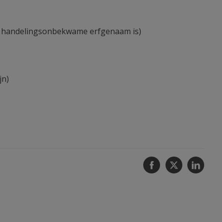
een handelingsonbekwame erfgenaam is)
jn)
Facebook
Twitter
Linke