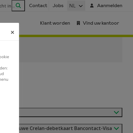
ar
NL
Contact
Jobs
Aanmelden
Zoeken
Klant worden
Vind uw kantoor
ookie
nden:
ud
 menu
sen de nieuwe Crelan-debetkaart Bancontact-Visa