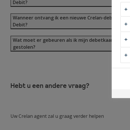
Debit?
Wanneer ontvang ik een nieuwe Crelan-debetkaart
Debit?
Wat moet er gebeuren als ik mijn debetkaart verlie
gestolen?
Hebt u een andere vraag?
Uw Crelan agent zal u graag verder helpen