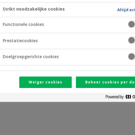
Debit en een Crelan-kre
Strikt noodzakelijke cookies
Altijd ac
 Bancontact-Visa
Ik heb een nieuwe Crel
Functionele cookies
Hoe moet ik deze kaart 
Prestatiecookies
s of ze wordt
Doelgroepgerichte cookies
Weiger cookies
Beheer cookies per do