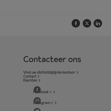
Facebook
Twitter
Linke
Contacteer ons
Vind uw dichtstbijzijnde kantoor
Contact
Klachten
Facebook
Instagram