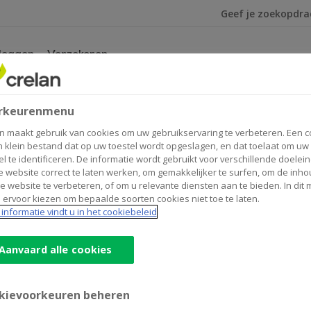
Ik ben op zoek na
leggen
Verzekeren
eelgestelde vragen
rkeurenmenu
elgestelde vragen
n maakt gebruik van cookies om uw gebruikservaring te verbeteren. Een c
n klein bestand dat op uw toestel wordt opgeslagen, en dat toelaat om uw
el te identificeren. De informatie wordt gebruikt voor verschillende doelei
 website correct te laten werken, om gemakkelijker te surfen, om de inho
e website te verbeteren, of om u relevante diensten aan te bieden. In dit
 ervoor kiezen om bepaalde soorten cookies niet toe te laten.
informatie vindt u in het cookiebeleid
Aanvaard alle cookies
t?
Wat is Visa Debit?
kievoorkeuren beheren
art Bancontact-Visa
Wat is het verschil tus