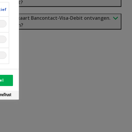
dietkaart?
tief
an-debetkaart Bancontact-Visa-Debit ontvangen.
activeren?
el