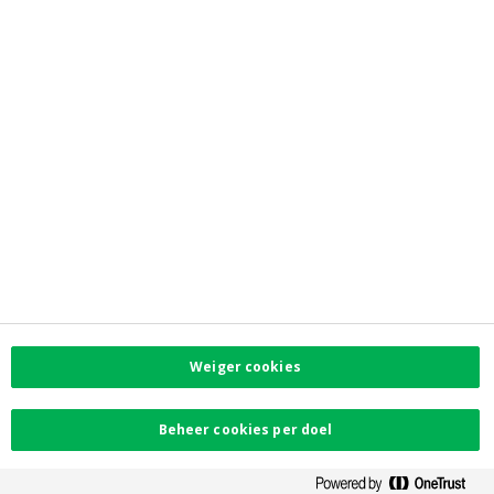
Newsroom
Contacteer ons
Vind uw dichtstbijzijnde kantoor
Contact
Klachten
Facebook
Instagram
LinkedIn
Twitter
Weiger cookies
Card Stop 078 170
170
Beheer cookies per doel