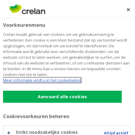
Skip
to
Zoeken
Me
Aanmelden
main
Home
Betalen
Zoomit
Online bankieren
Voorkeurenmenu
content
Zoomit
Crelan maakt gebruik van cookies om uw gebruikservaring te
verbeteren. Een cookie is een klein bestand dat op uw toestel wordt
opgeslagen, en dat toelaat om uw toestel te identificeren. De
informatie wordt gebruikt voor verschillende doeleinden: om de
Een gratis service om
website correct te laten werken, om gemakkelijker te surfen, om de
inhoud van de website te verbeteren, of om u relevante diensten aan
facturen van bepaalde
te bieden. In dit menu kan u ervoor kiezen om bepaalde soorten
cookies niet toe te laten.
bedrijven elektronisch
Meer informatie vindt u in het cookiebeleid
te ontvangen en te
Aanvaard alle cookies
betalen.
Cookievoorkeuren beheren
Zoomit
is een
gratis service
om facturen van
Strikt noodzakelijke cookies
Altijd actief