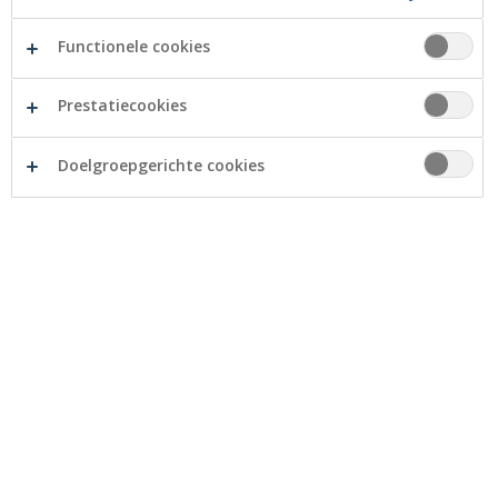
bepaalde bedrijven elektronisch te ontvangen en te
betalen. Ook loonfiches kunnen ontvangen en beheerd
Functionele cookies
worden in Zoomit. Deze dienst is geïntegreerd in
myCrelan en Crelan Mobile app.
Prestatiecookies
Doelgroepgerichte cookies
Zoomit is praktisch omdat: