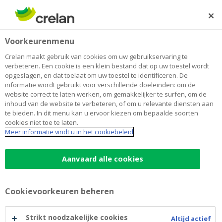
Skip
to
Zoeken
Me
Aanmelden
main
Home
Blog
Koop je vandaag beter een tweedehandsauto?
Auto
Voorkeurenmenu
content
Crelan maakt gebruik van cookies om uw gebruikservaring te
Koop je vandaag beter een
verbeteren. Een cookie is een klein bestand dat op uw toestel wordt
opgeslagen, en dat toelaat om uw toestel te identificeren. De
tweedehandsauto?
informatie wordt gebruikt voor verschillende doeleinden: om de
website correct te laten werken, om gemakkelijker te surfen, om de
inhoud van de website te verbeteren, of om u relevante diensten aan
te bieden. In dit menu kan u ervoor kiezen om bepaalde soorten
17 januari 2023
3 minuten leestijd
cookies niet toe te laten.
Meer informatie vindt u in het cookiebeleid
De salonperiode richt zich op nieuwe
wagens. Maar ook in 2023 speelt het
Aanvaard alle cookies
chiptekort de sector nog parten en blijven de
autofabrieken worstelen met
Cookievoorkeuren beheren
leveringsproblemen. Snel een auto nodig?
Dan loont het misschien om op de parking
Strikt noodzakelijke cookies
Altijd actief