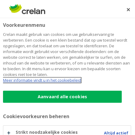
Skip
to
Zoeken
Me
Aanmelden
main
Home
Blog
Op vakantie met een elektrische auto naar Italië of
Auto
Voorkeurenmenu
content
Frankrijk: hemel of hel?
Crelan maakt gebruik van cookies om uw gebruikservaring te
Op vakantie met een elektrische
verbeteren. Een cookie is een klein bestand dat op uw toestel wordt
opgeslagen, en dat toelaat om uw toestel te identificeren. De
auto naar Italië of Frankrijk: hemel of
informatie wordt gebruikt voor verschillende doeleinden: om de
website correct te laten werken, om gemakkelijker te surfen, om de
hel?
inhoud van de website te verbeteren, of om u relevante diensten aan
te bieden. In dit menu kan u ervoor kiezen om bepaalde soorten
cookies niet toe te laten.
Meer informatie vindt u in het cookiebeleid
16 december 2025
5 minuten leestijd
Aanvaard alle cookies
Steeds meer Belgen trekken met hun
elektrische auto naar het buitenland voor
een deugddoende vakantie. Met een flinke
Cookievoorkeuren beheren
portie oplaadstress voor u op uw
Strikt noodzakelijke cookies
bestemming geraakt: wachtrijen aan de
Altijd actief