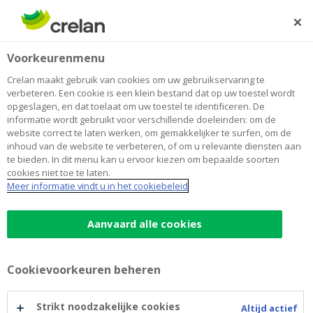
Skip
to
Zoeken
Me
Aanmelden
main
Home
Blog
6 voordelen van periodiek sparen
Sparen en beleggen
Voorkeurenmenu
content
Crelan maakt gebruik van cookies om uw gebruikservaring te
6 voordelen van periodiek sparen
verbeteren. Een cookie is een klein bestand dat op uw toestel wordt
opgeslagen, en dat toelaat om uw toestel te identificeren. De
informatie wordt gebruikt voor verschillende doeleinden: om de
website correct te laten werken, om gemakkelijker te surfen, om de
04 juli 2025
1 minuut leestijd
inhoud van de website te verbeteren, of om u relevante diensten aan
te bieden. In dit menu kan u ervoor kiezen om bepaalde soorten
cookies niet toe te laten.
Regelmatig een vast bedrag sparen is niet
Meer informatie vindt u in het cookiebeleid
alleen positief voor uw humeur maar kan
zeker ook uw financiële veerkracht
Aanvaard alle cookies
versterken op langere termijn.
Cookievoorkeuren beheren
De 6 belangrijkste voordelen
van regelmatig sparen
Strikt noodzakelijke cookies
Altijd actief