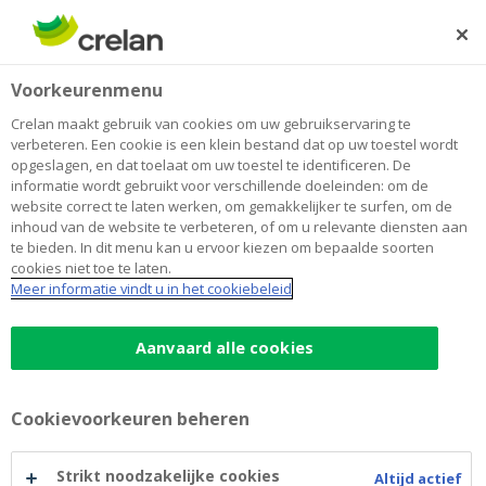
Skip
to
Zoeken
Me
Aanmelden
main
Home
Blog
Het beleggingsgesprek: een essentiële stap in het
Sparen en beleggen
Voorkeurenmenu
content
beheren van uw geld
Crelan maakt gebruik van cookies om uw gebruikservaring te
Het beleggingsgesprek: een
verbeteren. Een cookie is een klein bestand dat op uw toestel wordt
opgeslagen, en dat toelaat om uw toestel te identificeren. De
essentiële stap in het beheren van
informatie wordt gebruikt voor verschillende doeleinden: om de
website correct te laten werken, om gemakkelijker te surfen, om de
uw geld
inhoud van de website te verbeteren, of om u relevante diensten aan
te bieden. In dit menu kan u ervoor kiezen om bepaalde soorten
cookies niet toe te laten.
Meer informatie vindt u in het cookiebeleid
03 oktober 2023
4 minuten leestijd
Aanvaard alle cookies
De wereld van financiële beleggingen is
fascinerend, rijk aan mogelijkheden maar
ook bezaaid met valkuilen. Voor een
Cookievoorkeuren beheren
beginner kan « starten met beleggen » even
Strikt noodzakelijke cookies
verwarrend als verleidelijk lijken. Gelukkig
Altijd actief