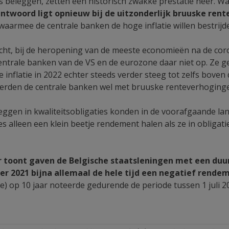
es beleggen, zetten een historisch zwakke prestatie neer. W
ntwoord ligt opnieuw bij de uitzonderlijk bruuske rent
waarmee de centrale banken de hoge inflatie willen bestrijd
wacht, bij de heropening van de meeste economieën na de coro
entrale banken van de VS en de eurozone daar niet op. Ze gel
e inflatie in 2022 echter steeds verder steeg tot zelfs boven
eerden de centrale banken wel met bruuske renteverhoging
ggen in kwaliteitsobligaties konden in de voorafgaande la
es alleen een klein beetje rendement halen als ze in obligati
r toont gaven de Belgische staatsleningen met een duurt
er 2021 bijna allemaal de hele tijd een negatief rende
tie) op 10 jaar noteerde gedurende de periode tussen 1 juli