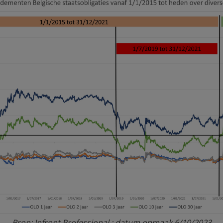
Bron: Infront Professional ; datum opmaak 6/10/2023