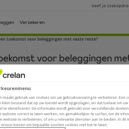
Ik ben op zoek na
leggen
Verzekeren
 een toekomst voor beleggingen met vaste rente?
 toekomst voor beleggingen me
rkeurenmenu
n maakt gebruik van cookies om uw gebruikservaring te verbeteren. Een c
n klein bestand dat op uw toestel wordt opgeslagen, en dat toelaat om uw
n extreem lage rentes bieden beleggingen met ee
el te identificeren. De informatie wordt gebruikt voor verschillende doelei
 website correct te laten werken, om gemakkelijker te surfen, om de inho
 rendement met als duidelijkste voorbeeld de Be
e website te verbeteren, of om u relevante diensten aan te bieden. In dit
r 2023 kon worden ingetekend. Voor heel wat b
 ervoor kiezen om bepaalde soorten cookies niet toe te laten.