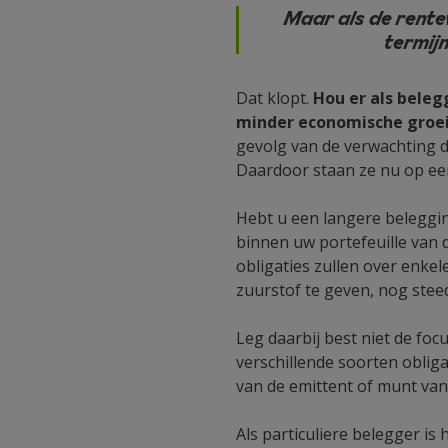
Maar als de rente
termij
Dat klopt.
Hou er als beleg
minder economische groei
gevolg van de verwachting da
Daardoor staan ze nu op een
Hebt u een langere beleggin
binnen uw portefeuille van 
obligaties zullen over enke
zuurstof te geven, nog ste
Leg daarbij best niet de fo
verschillende soorten obliga
van de emittent of munt van 
Als particuliere belegger i