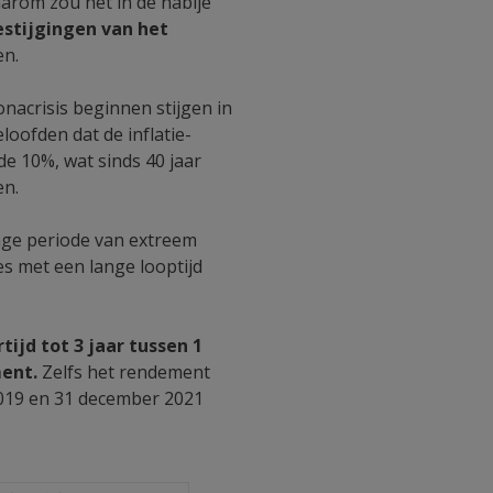
aarom zou het in de nabije
estijgingen van het
en.
nacrisis beginnen stijgen in
oofden dat de inflatie-
 de 10%, wat sinds 40 jaar
en.
nge periode van extreem
es met een lange looptijd
ijd tot 3 jaar tussen 1
ment.
Zelfs het rendement
 2019 en 31 december 2021