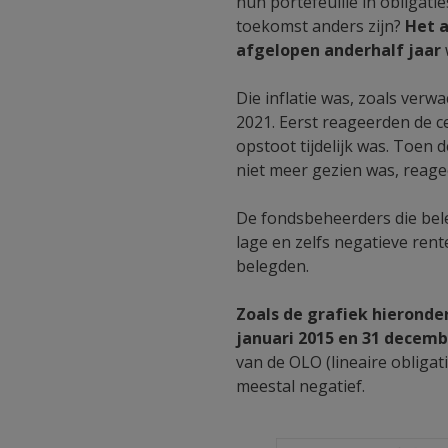
hun portefeuille in obligati
toekomst anders zijn?
Het a
afgelopen anderhalf jaar
Die inflatie was, zoals ver
2021. Eerst reageerden de c
opstoot tijdelijk was. Toen d
niet meer gezien was, reag
De fondsbeheerders die bele
lage en zelfs negatieve rent
belegden.
Zoals de grafiek hieronde
januari 2015 en 31 decemb
van de OLO (lineaire obliga
meestal negatief.