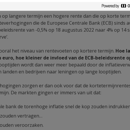
p langere termijn een hogere rente dan die op korte termijn
nteverhogingen die de Europese Centrale Bank (ECB) sinds 
beleidsrente van -0,5% op 18 augustus 2022 naar 4% op 1
rve’.
ooral het niveau van rentevoeten op kortere termijn.
Hoe la
 euro, hoe kleiner de invloed van de ECB-beleidsrente o
looptijden wordt dan weer meer bepaald door de inflatiever
n landen en bedrijven naar leningen op lange looptijden.
ogingen zorgen er dan ook voor dat de kortetermijnrente
mijn. De markten gingen er immers van uit dat:
ale bank de torenhoge inflatie snel de kop zouden indrukken
 zouden vertragen…
 zouden veroorzaken.