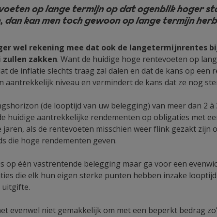
voeten op lange termijn op dat ogenblik hoger st
n, dan kan men toch gewoon op lange termijn her
ger wel rekening mee dat ook de langetermijnrentes bij
 zullen zakken
. Want de huidige hoge rentevoeten op lang
t de inflatie slechts traag zal dalen en dat de kans op een r
 aantrekkelijk niveau en vermindert de kans dat ze nog sterk
gshorizon (de looptijd van uw belegging) van meer dan 2 à 3
de huidige aantrekkelijke rendementen op obligaties met een
le jaren, als de rentevoeten misschien weer flink gezakt zi
eds die hoge rendementen geven.
cus op één vastrentende belegging maar ga voor een evenwi
ties die elk hun eigen sterke punten hebben inzake looptijd,
uitgifte.
s het evenwel niet gemakkelijk om met een beperkt bedrag zo’