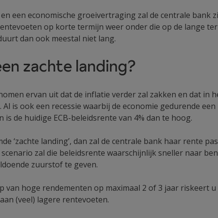
ie en een economische groeivertraging zal de centrale bank 
entevoeten op korte termijn weer onder die op de lange term
uurt dan ook meestal niet lang.
en zachte landing?
men ervan uit dat de inflatie verder zal zakken en dat in h
 Al is ook een recessie waarbij de economie gedurende een h
en is de huidige ECB-beleidsrente van 4% dan te hoog.
 ‘zachte landing’, dan zal de centrale bank haar rente pas 
ef scenario zal die beleidsrente waarschijnlijk sneller naar
ldoende zuurstof te geven.
ep van hoge rendementen op maximaal 2 of 3 jaar riskeert u 
an (veel) lagere rentevoeten.