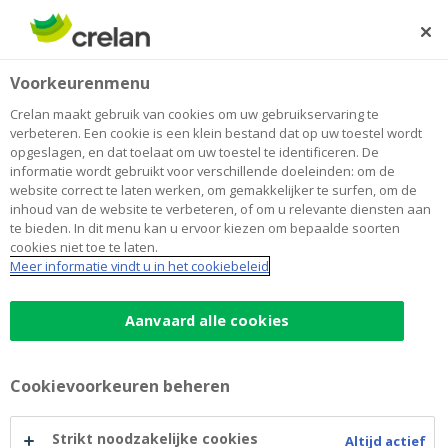
Skip
to
Zoeken
Me
Aanmelden
main
Home
Blog
Een huis kopen: deze 6 professionals kunnen je helpen
Wonen
Voorkeurenmenu
content
Crelan maakt gebruik van cookies om uw gebruikservaring te
Een huis kopen: deze 6 professionals
verbeteren. Een cookie is een klein bestand dat op uw toestel wordt
opgeslagen, en dat toelaat om uw toestel te identificeren. De
kunnen je helpen
informatie wordt gebruikt voor verschillende doeleinden: om de
website correct te laten werken, om gemakkelijker te surfen, om de
inhoud van de website te verbeteren, of om u relevante diensten aan
te bieden. In dit menu kan u ervoor kiezen om bepaalde soorten
17 mei 2022
5 minuten leestijd
cookies niet toe te laten.
Meer informatie vindt u in het cookiebeleid
Vind jij het ook eng: een huis kopen? Dat is
heel normaal. Uiteindelijk gaat het over een
Aanvaard alle cookies
van de grootste investeringen in je leven. En
dat wil je uiteraard goed doen. Maar geen
Cookievoorkeuren beheren
zorgen: vanaf je zoektocht naar een geschikt
pand tot en met de afwerking ben je goed
Strikt noodzakelijke cookies
Altijd actief