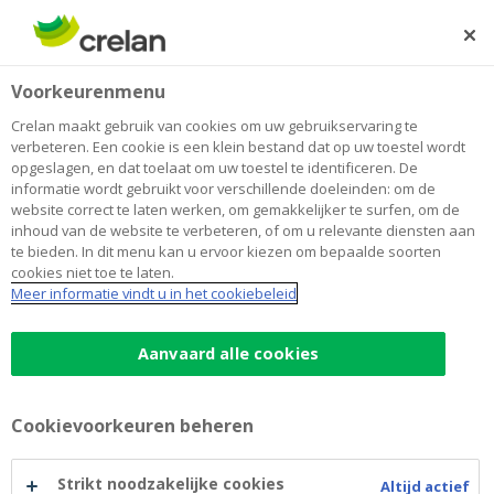
Skip
to
Zoeken
Me
Aanmelden
main
Home
Blog
Eigen woning kopen? Jongeren blijven steeds langer in
Wonen
Voorkeurenmenu
content
Hotel Mama
Crelan maakt gebruik van cookies om uw gebruikservaring te
Eigen woning kopen? Jongeren
verbeteren. Een cookie is een klein bestand dat op uw toestel wordt
opgeslagen, en dat toelaat om uw toestel te identificeren. De
blijven steeds langer in Hotel Mama
informatie wordt gebruikt voor verschillende doeleinden: om de
website correct te laten werken, om gemakkelijker te surfen, om de
inhoud van de website te verbeteren, of om u relevante diensten aan
te bieden. In dit menu kan u ervoor kiezen om bepaalde soorten
25 maart 2025
3 minuten leestijd
cookies niet toe te laten.
Meer informatie vindt u in het cookiebeleid
De woningprijzen blijven stijgen, en dat
dwingt jongvolwassenen om creatief om te
Aanvaard alle cookies
gaan met hun financiële toekomst. Waar
vroeger eerder huren als een logische
Cookievoorkeuren beheren
tussenstap werd gezien, lijkt dat nu steeds
minder het geval. Wat zijn de trends? Dat
Strikt noodzakelijke cookies
Altijd actief