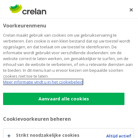
Skip
to
Zoeken
Me
Aanmelden
main
Home
Blog
Van krot naar kroonjuweel: 3 tips voor wie slim wil
Wonen
Voorkeurenmenu
content
verbouwen
Crelan maakt gebruik van cookies om uw gebruikservaring te
Van krot naar kroonjuweel: 3 tips
verbeteren. Een cookie is een klein bestand dat op uw toestel wordt
opgeslagen, en dat toelaat om uw toestel te identificeren. De
voor wie slim wil verbouwen
informatie wordt gebruikt voor verschillende doeleinden: om de
website correct te laten werken, om gemakkelijker te surfen, om de
inhoud van de website te verbeteren, of om u relevante diensten aan
te bieden. In dit menu kan u ervoor kiezen om bepaalde soorten
07 oktober 2025
3 minuten leestijd
cookies niet toe te laten.
Meer informatie vindt u in het cookiebeleid
Een huis kopen dat volledig gerenoveerd
moet worden: het klinkt als een avontuur, en
Aanvaard alle cookies
dat is het ook. Maar hoe financiert u zo’n
project? Kan u extra lenen voor zowel de
Cookievoorkeuren beheren
aankoop als de verbouwingen? En hoe begint
u eraan? Geen paniek: we gidsen u door het
Strikt noodzakelijke cookies
Altijd actief