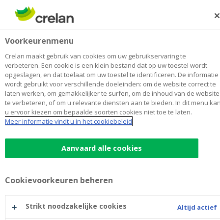
Skip
to
Zoeken
Me
Aanmelden
main
Detiffe - Charlier
Voorkeurenmenu
content
Maak
hier
van
mijn kantoor
van
Toon alle kantoren
Crelan maakt gebruik van cookies om uw gebruikservaring te
Detiffe
verbeteren. Een cookie is een klein bestand dat op uw toestel wordt
Kantoor & Geldautomaat
Opent vrijdag om 09:00
opgeslagen, en dat toelaat om uw toestel te identificeren. De informatie
-
wordt gebruikt voor verschillende doeleinden: om de website correct te
Charlier
laten werken, om gemakkelijker te surfen, om de inhoud van de website
te verbeteren, of om u relevante diensten aan te bieden. In dit menu ka
Contactgegevens
u ervoor kiezen om bepaalde soorten cookies niet toe te laten.
Meer informatie vindt u in het cookiebeleid
Kantoor & Geldautomaat
Rue Neuve 107B
4860
PEPINSTER
Route
naar
Aanvaard alle cookies
Detiffe
+32
87/460945
-
pepinster@crelan.be
Charlier
Cookievoorkeuren beheren
Maak een afspraak
bij
Detiffe
Strikt noodzakelijke cookies
Altijd actief
-
Geldautomaat