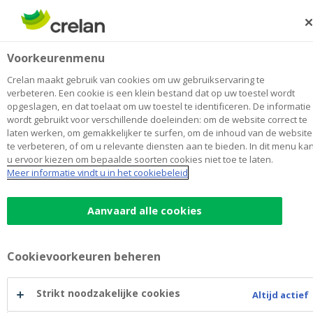
Skip
to
Zoeken
Me
Aanmelden
main
Kantoor Vandewoude
Voorkeurenmenu
content
Maak
hier
van
mijn kantoor
van
Toon alle kantoren
Crelan maakt gebruik van cookies om uw gebruikservaring te
Kantoor
verbeteren. Een cookie is een klein bestand dat op uw toestel wordt
Kantoor & Geldautomaat
Open
opgeslagen, en dat toelaat om uw toestel te identificeren. De informatie
Vandewoude
wordt gebruikt voor verschillende doeleinden: om de website correct te
laten werken, om gemakkelijker te surfen, om de inhoud van de website
te verbeteren, of om u relevante diensten aan te bieden. In dit menu ka
Contactgegevens
u ervoor kiezen om bepaalde soorten cookies niet toe te laten.
Meer informatie vindt u in het cookiebeleid
Kantoor & Geldautomaat
Kaaskerkestraat 60
8600
DIKSMUIDE
Route
naar
Aanvaard alle cookies
Kantoor
+32
51/555428
Vandewoude
diksmuide.kaaskerkestraat@crelan.be
Cookievoorkeuren beheren
Maak een afspraak
bij
Kantoor
Strikt noodzakelijke cookies
Altijd actief
Vandewoude
Geldautomaat