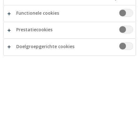
Bovendien realiseerden de drie banken van de groep:
Crelan, Europabank en AXA Bank Belgium een stevige
Functionele cookies
groei zowel op het vlak van productie als qua financieel
resultaat.
Prestatiecookies
Crelan Groep ondersteunde de Belgische gezinnen en
Doelgroepgerichte cookies
ondernemers in 2021 met 8,85 miljard EUR (+15,4%)
aan nieuwe kredieten, zag de klantendeposito’s met
2,23 miljard EUR (+5,7%) toenemen en realiseerde een
brutoproductie van 2,98 miljard EUR in
buitenbalansproducten (+24%).
Philippe Voisin, CEO Crelan en AXA
Bank Belgium:
“Op 31 december vervoegde AXA Bank Belgium
de Groep Crelan, die nu drie bankenmerken
vertegenwoordigt: Crelan, Europabank en AXA