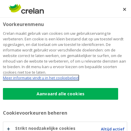
Skip
to
Zoeken
Me
Aanmelden
main
Home
Crelan Groep kan terugblikken op een bijzonder 2021
Newsroom
Voorkeurenmenu
content
Crelan Groep kan terugblikken op
Crelan maakt gebruik van cookies om uw gebruikservaring te
verbeteren. Een cookie is een klein bestand dat op uw toestel wordt
een bijzonder 2021
opgeslagen, en dat toelaat om uw toestel te identificeren. De
informatie wordt gebruikt voor verschillende doeleinden: om de
website correct te laten werken, om gemakkelijker te surfen, om de
inhoud van de website te verbeteren, of om u relevante diensten aan
2 mei 2022
te bieden. In dit menu kan u ervoor kiezen om bepaalde soorten
cookies niet toe te laten.
Meer informatie vindt u in het cookiebeleid
2021 was in alle opzichten een bijzonder goed jaar voor
de groep Crelan.
Aanvaard alle cookies
Door de overname van AXA Bank Belgium op 31
december verdubbelde Crelan Groep in omvang en
Cookievoorkeuren beheren
neemt ze nu de vijfde positie in qua balanstotaal onder
de Belgische retailbanken.
Strikt noodzakelijke cookies
Altijd actief