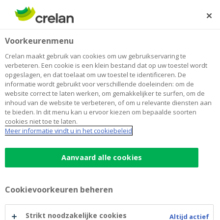
Skip
to
Zoeken
Me
Aanmelden
main
Home
Crelan reikt 5 ‘Coups de cœur’ uit op de beurs van
Newsroom
Voorkeurenmenu
content
Libramont
Crelan reikt 5 ‘Coups de cœur’ uit op
Crelan maakt gebruik van cookies om uw gebruikservaring te
verbeteren. Een cookie is een klein bestand dat op uw toestel wordt
de beurs van Libramont
opgeslagen, en dat toelaat om uw toestel te identificeren. De
informatie wordt gebruikt voor verschillende doeleinden: om de
website correct te laten werken, om gemakkelijker te surfen, om de
inhoud van de website te verbeteren, of om u relevante diensten aan
28 juli 2018
te bieden. In dit menu kan u ervoor kiezen om bepaalde soorten
cookies niet toe te laten.
Meer informatie vindt u in het cookiebeleid
Op de landbouwbeurs van Libramont heeft Crelan een
‘Coup de coeur’ toegekend aan 5 Waalse ondernemers
die een innovatief project hebben opgestart op het
Aanvaard alle cookies
crowdfundingplatform MiiMOSA.
Cookievoorkeuren beheren
Hierdoor kan hun project rekenen op een extra
financiële steun van de bank. In het kader van Crelan
Strikt noodzakelijke cookies
Foundation ondersteunen wij graag deze lokale
Altijd actief