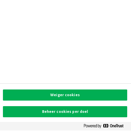
Directe links
myCrelan
Reglementaire info
Privacy
Toegankelijkheid
Voorkeurenmenu
Corporate info
Investor Relations
Jobs
Newsroom
Contacteer ons
Vind uw dichtstbijzijnde kantoor
Weiger cookies
Contact
Klachten
Beheer cookies per doel
Facebook
Instagram