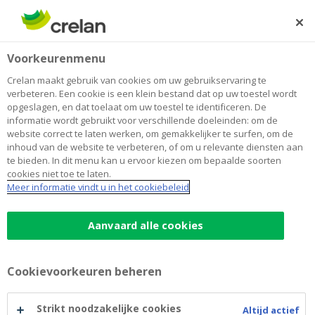
Skip
to
Zoeken
Me
Aanmelden
main
Home
Rating
Voorkeurenmenu
content
Rating
Crelan maakt gebruik van cookies om uw gebruikservaring te
verbeteren. Een cookie is een klein bestand dat op uw toestel wordt
opgeslagen, en dat toelaat om uw toestel te identificeren. De
informatie wordt gebruikt voor verschillende doeleinden: om de
Rating Moody's
website correct te laten werken, om gemakkelijker te surfen, om de
inhoud van de website te verbeteren, of om u relevante diensten aan
te bieden. In dit menu kan u ervoor kiezen om bepaalde soorten
cookies niet toe te laten.
18/06/2026 - Moody's Update Credit Opinion on
Meer informatie vindt u in het cookiebeleid
Crelan Group (EN)
(pdf)
30/04/2026 - Moody's Update Credit Opinion on
Aanvaard alle cookies
Crelan Group (EN)
(pdf)
11/08/2025 - Moody’s Update Credit Opinion on
Cookievoorkeuren beheren
Crelan Group (EN)
(pdf)
23/05/2025 - Moody’s Comment on Crelan SA
Strikt noodzakelijke cookies
Altijd actief