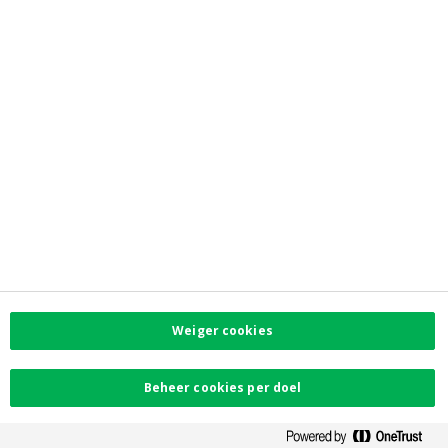
Contacteer ons
Vind uw dichtstbijzijnde kantoor
Contact
Klachten
Facebook
Instagram
LinkedIn
Twitter
Weiger cookies
Card Stop 078 170
170
Beheer cookies per doel