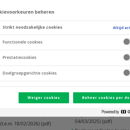
kievoorkeuren beheren
vanaf 06/10/2025)
(pdf)
Algemeen reglement van d
Strikt noodzakelijke cookies
lement van de
Altijd ac
Functionele cookies
Prestatiecookies
Doelgroepgerichte cookies
Weiger cookies
Beheer cookies per do
(vanaf 19/02/2026)
(pdf)
Reglement beleggingsdien
04/03/2025)
(pdf)
t.e.m. 18/02/2026)
(pdf)