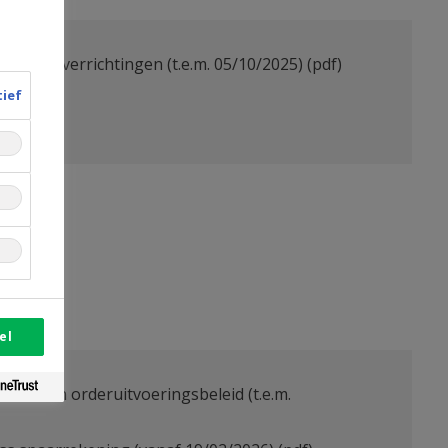
e bankverrichtingen (t.e.m. 05/10/2025)
(pdf)
tief
el
sten en orderuitvoeringsbeleid (t.e.m.