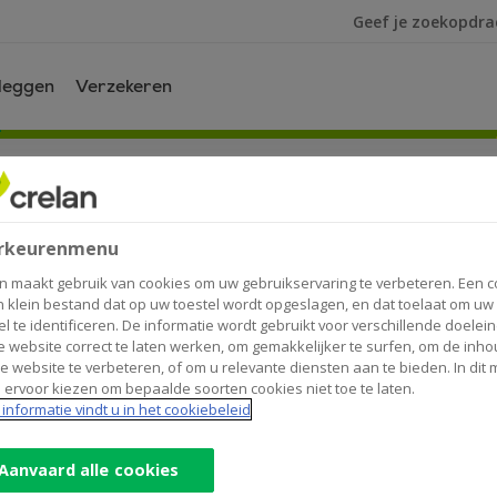
Ik ben op zoek na
leggen
Verzekeren
rkeurenmenu
n maakt gebruik van cookies om uw gebruikservaring te verbeteren. Een c
n klein bestand dat op uw toestel wordt opgeslagen, en dat toelaat om uw
el te identificeren. De informatie wordt gebruikt voor verschillende doelei
elan. Door te klikken op download PDF, naast de titel van d
 website correct te laten werken, om gemakkelijker te surfen, om de inho
e website te verbeteren, of om u relevante diensten aan te bieden. In dit
 ervoor kiezen om bepaalde soorten cookies niet toe te laten.
informatie vindt u in het cookiebeleid
chtingen
Aanvaard alle cookies