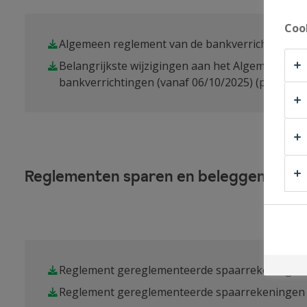
Coo
Algemeen reglement van de bankverrichtingen (
Belangrijkste wijzigingen aan het Algemeen reg
bankverrichtingen (vanaf 06/10/2025)
(pdf)
Reglementen sparen en beleggen
Reglement gereglementeerde spaarrekeningen 
Reglement gereglementeerde spaarrekeningen (