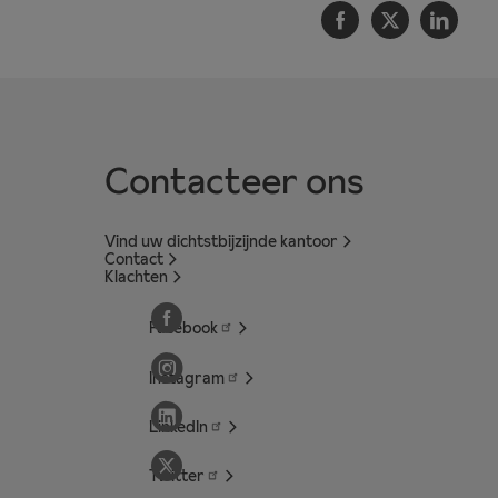
Facebook
Twitter
Linke
Contacteer ons
Vind uw dichtstbijzijnde kantoor
Contact
Klachten
Facebook
Instagram
LinkedIn
Twitter