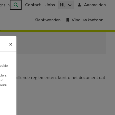
ar
NL
Contact
Jobs
Aanmelden
Zoeken
Klant worden
Vind uw kantoor
ookie
nden:
eze verschillende reglementen, kunt u het document dat
ud
 menu