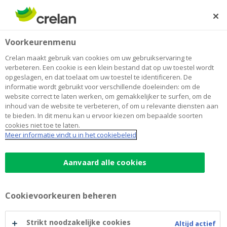
Skip
to
Zoeken
Me
Aanmelden
main
Home
Sparen en beleggen
Waarop moet ik letten als ik een opbrengsteigendom
Sparen
Voorkeurenmenu
content
koop?
Waarop moet ik letten als ik een
Crelan maakt gebruik van cookies om uw gebruikservaring te
verbeteren. Een cookie is een klein bestand dat op uw toestel wordt
opbrengsteigendom koop?
opgeslagen, en dat toelaat om uw toestel te identificeren. De
informatie wordt gebruikt voor verschillende doeleinden: om de
website correct te laten werken, om gemakkelijker te surfen, om de
inhoud van de website te verbeteren, of om u relevante diensten aan
Nu de spaarrente op een dieptepunt staat, levert
te bieden. In dit menu kan u ervoor kiezen om bepaalde soorten
vastgoed gemiddeld een hoger rendement op dan uw
cookies niet toe te laten.
spaarboekje.Toch gaat u beter niet onbezonnen te
Meer informatie vindt u in het cookiebeleid
werk.
Aanvaard alle cookies
Let op de kosten
Cookievoorkeuren beheren
Met bruto rendementen van 3 à 6 % oogt vastgoed
zeer verleidelijk als belegging.Maar mispak u niet aan
Strikt noodzakelijke cookies
de kosten. Die halen uw netto rendement een stuk
Altijd actief