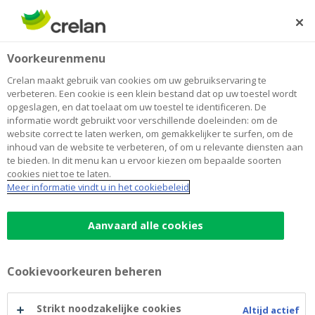
Skip
to
Zoeken
Me
Aanmelden
main
Home
Energie besparen
Voorkeurenmenu
content
Energie besparen
Crelan maakt gebruik van cookies om uw gebruikservaring te
verbeteren. Een cookie is een klein bestand dat op uw toestel wordt
opgeslagen, en dat toelaat om uw toestel te identificeren. De
informatie wordt gebruikt voor verschillende doeleinden: om de
Hoe uw energiefactuur
website correct te laten werken, om gemakkelijker te surfen, om de
inhoud van de website te verbeteren, of om u relevante diensten aan
verlichten op korte en
te bieden. In dit menu kan u ervoor kiezen om bepaalde soorten
cookies niet toe te laten.
langere termijn
Meer informatie vindt u in het cookiebeleid
Aanvaard alle cookies
Door de hoge energiekosten zullen we gedurende de
herfst- en wintermaanden angstvallig ons gas- en
Cookievoorkeuren beheren
elektriciteitsverbruik in het oog houden. Om die kosten
enigszins binnen de perken te houden, krijgt u steun
van de overheid, maar moet u zelf ook minder energie
Strikt noodzakelijke cookies
Altijd actief