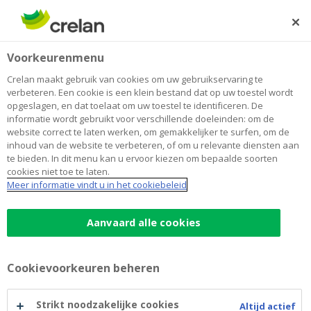
Skip
to
Zoeken
Me
Aanmelden
main
Home
Profielfondsen: video terugblik op het voorbije kwartaal
Voorkeurenmenu
content
(Q4-2019)
Profielfondsen: video terugblik op
Crelan maakt gebruik van cookies om uw gebruikservaring te
verbeteren. Een cookie is een klein bestand dat op uw toestel wordt
het voorbije kwartaal (Q4-2019)
opgeslagen, en dat toelaat om uw toestel te identificeren. De
informatie wordt gebruikt voor verschillende doeleinden: om de
website correct te laten werken, om gemakkelijker te surfen, om de
inhoud van de website te verbeteren, of om u relevante diensten aan
te bieden. In dit menu kan u ervoor kiezen om bepaalde soorten
cookies niet toe te laten.
Meer informatie vindt u in het cookiebeleid
Aanvaard alle cookies
Cookievoorkeuren beheren
Strikt noodzakelijke cookies
Altijd actief