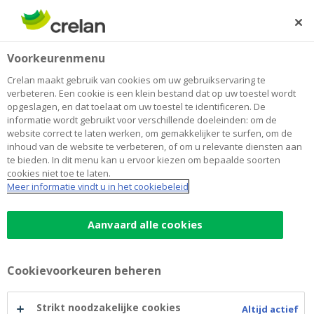
Skip
to
Zoeken
Me
Aanmelden
main
Voorkeurenmenu
content
Crelan maakt gebruik van cookies om uw gebruikservaring te
verbeteren. Een cookie is een klein bestand dat op uw toestel wordt
opgeslagen, en dat toelaat om uw toestel te identificeren. De
informatie wordt gebruikt voor verschillende doeleinden: om de
website correct te laten werken, om gemakkelijker te surfen, om de
inhoud van de website te verbeteren, of om u relevante diensten aan
te bieden. In dit menu kan u ervoor kiezen om bepaalde soorten
cookies niet toe te laten.
Debetkaart
Meer informatie vindt u in het cookiebeleid
Debetkaart
Aanvaard alle cookies
Bancontact-Visa Debit
Overal in Europa veilig betalen en geld afhalen
Cookievoorkeuren beheren
Voor al uw aankopen bij handelaars
Eenvoudig en veilig online betalen
Strikt noodzakelijke cookies
Altijd actief