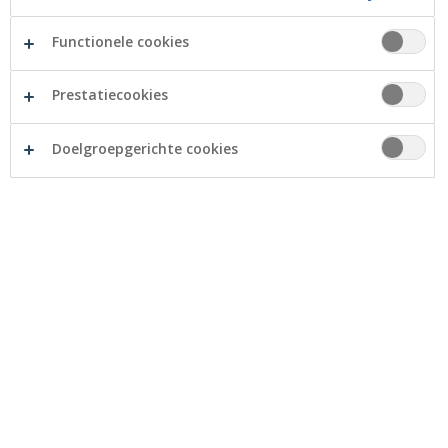
Vraag een debetkaart aan
Functionele cookies
Home
Betalen
Debetkaart
Betaalkaarten
Prestatiecookies
Doelgroepgerichte cookies