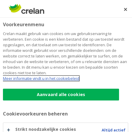
Skip
to
Zoeken
Me
Aanmelden
main
Home
Wonen
Blog
Voorkeurenmenu
content
Wonen
Crelan maakt gebruik van cookies om uw gebruikservaring te
verbeteren. Een cookie is een klein bestand dat op uw toestel wordt
opgeslagen, en dat toelaat om uw toestel te identificeren. De
informatie wordt gebruikt voor verschillende doeleinden: om de
Betalen
Sparen en beleggen
website correct te laten werken, om gemakkelijker te surfen, om de
inhoud van de website te verbeteren, of om u relevante diensten aan
Duurzaamheid
Auto
Wonen
Jongeren
te bieden. In dit menu kan u ervoor kiezen om bepaalde soorten
cookies niet toe te laten.
Meer informatie vindt u in het cookiebeleid
Aanvaard alle cookies
Cookievoorkeuren beheren
Strikt noodzakelijke cookies
Altijd actief