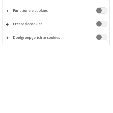
Functionele cookies
20 november 2024
Prestatiecookies
Twijfels over uw thuis: huren of
Doelgroepgerichte cookies
kopen?
Bent u aan het twijfelen of u beter kunt huren of
kopen? Geen zorgen, u bent niet de enige! De
keuze tussen huren en kopen is een van de
grootste financiële beslissingen die u zult maken.
Hieronder zetten we de voordelen en nadelen van
beide opties op een rijtje, die u kunnen helpen een
beslissing te maken!