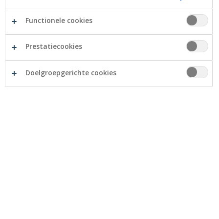
Functionele cookies
20 november 2024
Prestatiecookies
Twijfels over uw thuis: huren of
Doelgroepgerichte cookies
kopen?
Bent u aan het twijfelen of u beter kunt huren of
kopen? Geen zorgen, u bent niet de enige! De
keuze tussen huren en kopen is een van de
grootste financiële beslissingen die u zult maken.
Hieronder zetten we de voordelen en nadelen van
beide opties op een rijtje, die u kunnen helpen een
beslissing te maken!