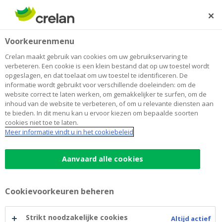
Skip
to
Zoeken
Me
Aanmelden
main
Home
Wonen
Blog
Voorkeurenmenu
content
Wonen
Crelan maakt gebruik van cookies om uw gebruikservaring te
verbeteren. Een cookie is een klein bestand dat op uw toestel wordt
opgeslagen, en dat toelaat om uw toestel te identificeren. De
informatie wordt gebruikt voor verschillende doeleinden: om de
Betalen
Sparen en beleggen
website correct te laten werken, om gemakkelijker te surfen, om de
inhoud van de website te verbeteren, of om u relevante diensten aan
Duurzaamheid
Auto
Wonen
Jongeren
te bieden. In dit menu kan u ervoor kiezen om bepaalde soorten
cookies niet toe te laten.
Meer informatie vindt u in het cookiebeleid
Aanvaard alle cookies
Cookievoorkeuren beheren
Strikt noodzakelijke cookies
Altijd actief