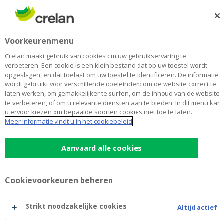
Skip
to
Zoeken
Me
Aanmelden
main
Camire
Voorkeurenmenu
content
Maak
hier
van
mijn kantoor
van
Toon alle kantoren
Crelan maakt gebruik van cookies om uw gebruikservaring te
Camire
verbeteren. Een cookie is een klein bestand dat op uw toestel wordt
Kantoor & Geldautomaat
Opent maandag om 09:00
opgeslagen, en dat toelaat om uw toestel te identificeren. De informatie
wordt gebruikt voor verschillende doeleinden: om de website correct te
laten werken, om gemakkelijker te surfen, om de inhoud van de website
te verbeteren, of om u relevante diensten aan te bieden. In dit menu ka
Contactgegevens
u ervoor kiezen om bepaalde soorten cookies niet toe te laten.
Meer informatie vindt u in het cookiebeleid
Kantoor & Geldautomaat
Place Reine Astrid 12
4000
ROCOURT
Route
naar
Aanvaard alle cookies
Camire
+32
4/2263030
rocourt@crelan.be
Cookievoorkeuren beheren
Maak een afspraak
bij
Camire
Strikt noodzakelijke cookies
Altijd actief
Geldautomaat