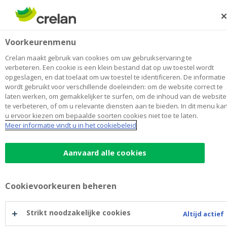
Skip
to
Zoeken
Me
Aanmelden
main
Marien - Van de Wauwer Aartselaar
Voorkeurenmenu
content
Maak
hier
van
mijn kantoor
van
Toon alle kantoren
Crelan maakt gebruik van cookies om uw gebruikservaring te
Marien
verbeteren. Een cookie is een klein bestand dat op uw toestel wordt
Kantoor
Opent vandaag om 09:00
opgeslagen, en dat toelaat om uw toestel te identificeren. De informatie
-
wordt gebruikt voor verschillende doeleinden: om de website correct te
Van
laten werken, om gemakkelijker te surfen, om de inhoud van de website
de
te verbeteren, of om u relevante diensten aan te bieden. In dit menu ka
Wauwer
Contactgegevens
u ervoor kiezen om bepaalde soorten cookies niet toe te laten.
Aartselaar
Meer informatie vindt u in het cookiebeleid
Kantoor
Kapellestraat 54
2630
AARTSELAAR
Route
naar
Aanvaard alle cookies
Marien
+32
3/8873241
-
aartselaar@crelan.be
Van
Cookievoorkeuren beheren
de
Maak een afspraak
bij
Wauwer
Marien
Strikt noodzakelijke cookies
Altijd actief
Aartselaar
-
Management