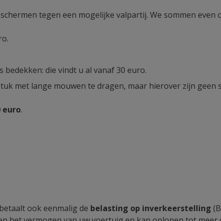
e beschermen tegen een mogelijke valpartij. We sommen even 
ro.
 bedekken: die vindt u al vanaf 30 euro.
tuk met lange mouwen te dragen, maar hierover zijn geen sp
 euro
.
 betaalt ook eenmalig de
belasting op inverkeerstelling
(B
d en het vermogen van uw voertuig en kan oplopen tot meer