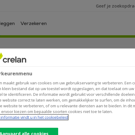
Ik ben op zoek na
leggen
Verzekeren
de motor rijden!
rkeurenmenu
n maakt gebruik van cookies om uw gebruikservaring te verbeteren. Een c
n klein bestand dat op uw toestel wordt opgeslagen, en dat toelaat om uw
als u staat aan te schuiven in de file? Misschien is het ook 
el te identificeren. De informatie wordt gebruikt voor verschillende doelei
gingsvrijheid, waardoor u nieuwe routes kunt ontdekken. E
 website correct te laten werken, om gemakkelijker te surfen, om de inho
e website te verbeteren, of om u relevante diensten aan te bieden. In dit
 ervoor kiezen om bepaalde soorten cookies niet toe te laten.
informatie vindt u in het cookiebeleid
Aanvaard alle cookies