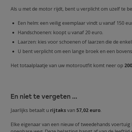
Als u met de motor rijdt, bent u verplicht om uzelf t
Een helm: een veilig exemplaar vindt u vanaf 150 eu
Handschoenen: koopt u vanaf 20 euro.
Laarzen: kies voor schoenen of laarzen die de enkels
U bent verplicht om een lange broek en een bovens
Het totaalplaatje van uw motoroutfit komt neer op
200
En niet te vergeten …
Jaarlijks betaalt u
rijtaks
van
57,02 euro
.
Elke eigenaar van een nieuw of tweedehands voertuig
openbare weg. Deze belasting hangt af van de leeftij