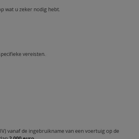
op wat u zeker nodig hebt.
ecifieke vereisten.
IV) vanaf de ingebruikname van een voertuig op de
 dan
2 000 euro
.