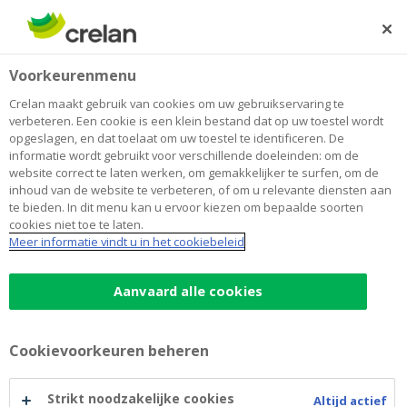
Skip
to
Zoeken
Me
Aanmelden
main
Home
Webinar voor accountants
Voorkeurenmenu
content
Webinar voor accountants
Crelan maakt gebruik van cookies om uw gebruikservaring te
verbeteren. Een cookie is een klein bestand dat op uw toestel wordt
opgeslagen, en dat toelaat om uw toestel te identificeren. De
informatie wordt gebruikt voor verschillende doeleinden: om de
website correct te laten werken, om gemakkelijker te surfen, om de
inhoud van de website te verbeteren, of om u relevante diensten aan
te bieden. In dit menu kan u ervoor kiezen om bepaalde soorten
cookies niet toe te laten.
Meer informatie vindt u in het cookiebeleid
Aanvaard alle cookies
Cookievoorkeuren beheren
Strikt noodzakelijke cookies
Altijd actief