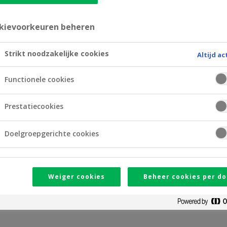
kievoorkeuren beheren
Strikt noodzakelijke cookies
Altijd ac
Functionele cookies
Prestatiecookies
Doelgroepgerichte cookies
 financieren. U kunt uw spaarboekje of beleggingsportefeui
n woonkrediet heeft verschillende voordelen:
Weiger cookies
Beheer cookies per do