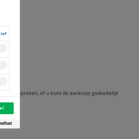
tief
lle aanspreken, of u kunt de aankoop gedeeltelijk
el