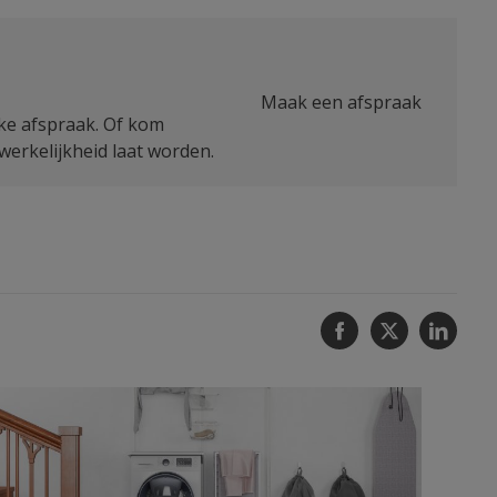
Maak een afspraak
jke afspraak. Of kom
erkelijkheid laat worden.
Facebook
Twitter
Linke