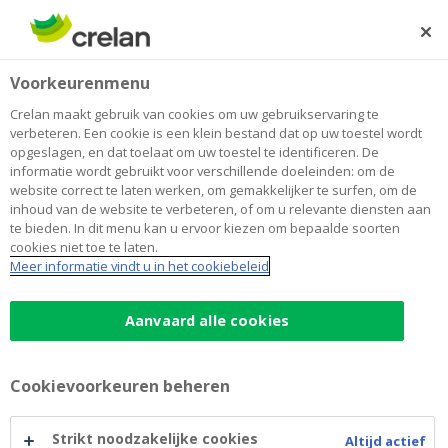
Skip
to
Zoeken
Me
Aanmelden
main
Home
Sparen en beleggen
Crelan Fund
Beleggen
Voorkeurenmenu
content
Crelan Fund
Crelan maakt gebruik van cookies om uw gebruikservaring te
verbeteren. Een cookie is een klein bestand dat op uw toestel wordt
opgeslagen, en dat toelaat om uw toestel te identificeren. De
informatie wordt gebruikt voor verschillende doeleinden: om de
Promotionele mededeling
website correct te laten werken, om gemakkelijker te surfen, om de
inhoud van de website te verbeteren, of om u relevante diensten aan
te bieden. In dit menu kan u ervoor kiezen om bepaalde soorten
Crelan Fund is een BEVEK, een Instelling voor
cookies niet toe te laten.
collectieve belegging in effecten (“ICBE”) naar Belgisch
Meer informatie vindt u in het cookiebeleid
recht met meerdere compartimenten die, gekozen
heeft voor beleggingen die voldoen aan de
Aanvaard alle cookies
voorwaarden van Richtlijn 2009/65/EG en die beheerst
wordt door de Belgische wet van 3 augustus 2012
betreffende de instellingen voor collectieve belegging
Cookievoorkeuren beheren
die voldoen aan de voorwaarden van richtlijn
2009/65/EG en de instellingen voor belegging in
Strikt noodzakelijke cookies
Altijd actief
schuldvorderingen hierna de “Wet 2012”).