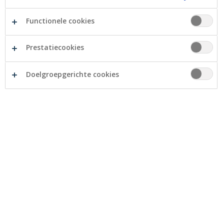
Functionele cookies
Juridische
Naamloze vennootschap
Prestatiecookies
vorm
Doelgroepgerichte cookies
Beheersvennootschap
Luxcellence
Management
Company S.A., 2 rue
Jean l’Aveugle, L 1148
Luxembourg
Beheerder
Econopolis Wealth Management
van de
NV, Sneeuwbeslaan 20 bus 12,
portefeuille
2610 Wilrijk, België